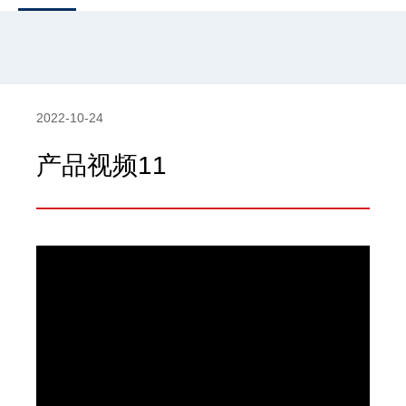
2022-10-24
产品视频11