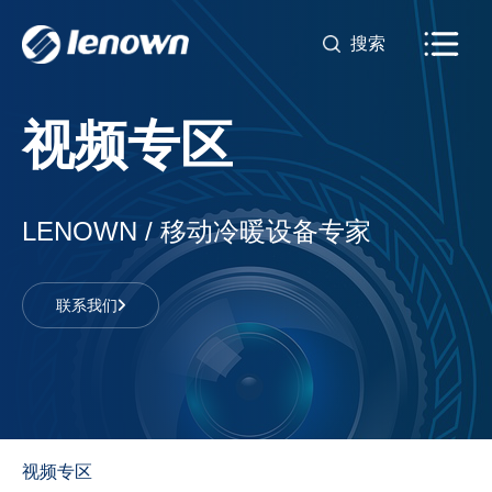
视频专区
LENOWN / 移动冷暖设备专家
联系我们
视频专区