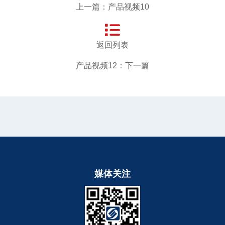
上一篇：产品视频10
返回列表
产品视频12：下一篇
媒体关注