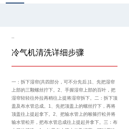
--
冷气机清洗详细步骤
一：拆下湿帘(共四部分，可不分先后.)1、先把湿帘
上部的三颗螺丝拧下。2、手握湿帘上部的百叶，把
湿帘轻轻往外拉再稍往上提将湿帘拆下。二：拆下顶
盖及布水管总成。1、先把顶盖上的螺丝拧下，再将
顶盖往上提起拿下。2、把输水管上的喉箍拧松并将
输水管松开，把布水管总成往上提起并拿下。三：布