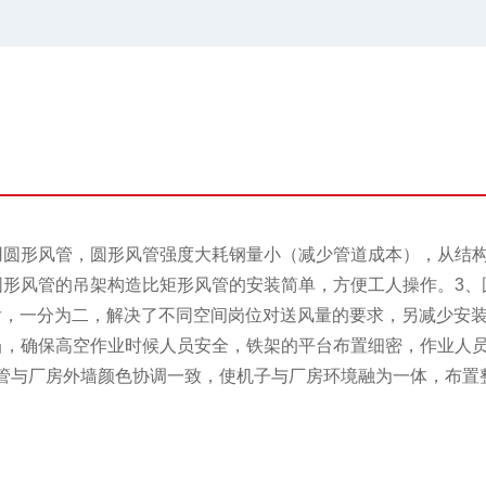
用圆形风管，圆形风管强度大耗钢量小（减少管道成本），从结
圆形风管的吊架构造比矩形风管的安装简单，方便工人操作。3、
来后，一分为二，解决了不同空间岗位对送风量的要求，另减少安
当，确保高空作业时候人员安全，铁架的平台布置细密，作业人
管与厂房外墙颜色协调一致，使机子与厂房环境融为一体，布置