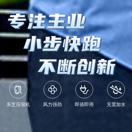
东芝压缩机
风力强劲
即插即用
无需加水
高效率蒸发器
无需安装
气流均匀
全自动控制
冷凝器
即插即用
运行噪音低
温度可调
机身一体设计
高效冷凝
无需安装
轻便灵动